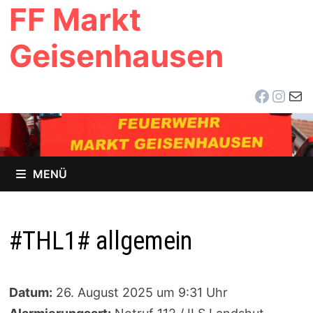
FF Markt
Zum
Inhalt
Geisenhausen
springen
Facebo
Inst
E-Ma
MENÜ
#THL1# allgemein
Datum:
26. August 2025 um 9:31 Uhr