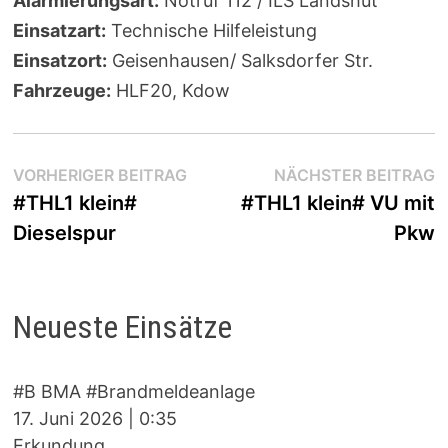
Alarmierungsart:
Notruf 112 / ILS Landshut
Einsatzart:
Technische Hilfeleistung
Einsatzort:
Geisenhausen/ Salksdorfer Str.
Fahrzeuge:
HLF20, Kdow
Beitragsnavigation
Vorheriger
N
VORHERIGER BEITRAG
NÄCHSTER BEITRAG
Beitrag:
B
#THL1 klein#
#THL1 klein# VU mit
Dieselspur
Pkw
Neueste Einsätze
#B BMA #Brandmeldeanlage
17. Juni 2026
|
0:35
Erkundung