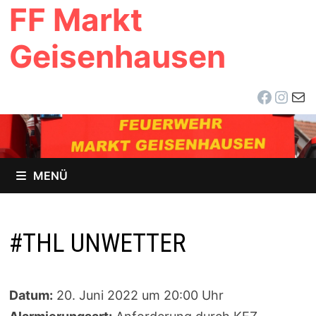
FF Markt
Zum
Inhalt
Geisenhausen
springen
Facebo
Inst
E-Ma
MENÜ
#THL UNWETTER
Datum:
20. Juni 2022 um 20:00 Uhr