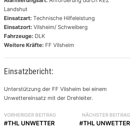
Alarmierungsart:
Anforderung durch KEZ
Landshut
Einsatzart:
Technische Hilfeleistung
Einsatzort:
Vilsheim/ Schweiberg
Fahrzeuge:
DLK
Weitere Kräfte:
FF Vilsheim
Einsatzbericht:
Unterstützung der FF Vilsheim bei einem
Unwettereinsatz mit der Drehleiter.
Beitragsnavigation
Vorheriger
N
VORHERIGER BEITRAG
NÄCHSTER BEITRAG
Beitrag:
B
#THL UNWETTER
#THL UNWETTER