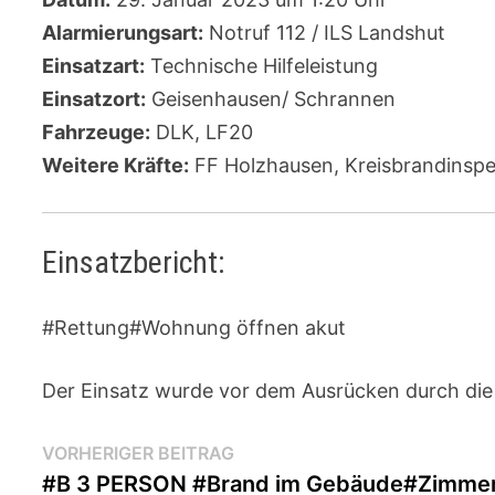
Alarmierungsart:
Notruf 112 / ILS Landshut
Einsatzart:
Technische Hilfeleistung
Einsatzort:
Geisenhausen/ Schrannen
Fahrzeuge:
DLK, LF20
Weitere Kräfte:
FF Holzhausen, Kreisbrandinspek
Einsatzbericht:
#Rettung#Wohnung öffnen akut
Der Einsatz wurde vor dem Ausrücken durch die 
Beitragsnavigation
Vorheriger
VORHERIGER BEITRAG
Beitrag:
#B 3 PERSON #Brand im Gebäude#Zimme