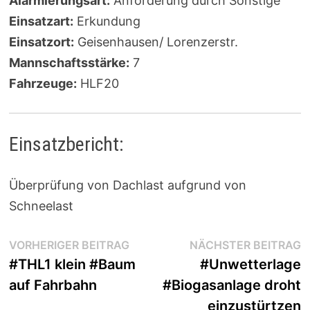
Alarmierungsart:
Anforderung durch Sonstige
Einsatzart:
Erkundung
Einsatzort:
Geisenhausen/ Lorenzerstr.
Mannschaftsstärke:
7
Fahrzeuge:
HLF20
Einsatzbericht:
Überprüfung von Dachlast aufgrund von
Schneelast
Beitragsnavigation
Vorheriger
N
VORHERIGER BEITRAG
NÄCHSTER BEITRAG
Beitrag:
B
#THL1 klein #Baum
#Unwetterlage
auf Fahrbahn
#Biogasanlage droht
einzustürtzen