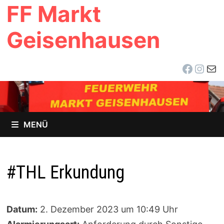
FF Markt
Zum
Inhalt
Geisenhausen
springen
Facebo
Inst
E-Ma
MENÜ
#THL Erkundung
Datum:
2. Dezember 2023 um 10:49 Uhr