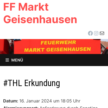
FF Markt
Zum
Inhalt
Geisenhausen
springen
Facebo
Inst
E-Ma
MENÜ
#THL Erkundung
Datum:
16. Januar 2024 um 18:05 Uhr