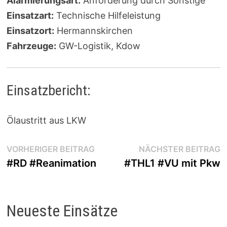
Alarmierungsart:
Anforderung durch Sonstige
Einsatzart:
Technische Hilfeleistung
Einsatzort:
Hermannskirchen
Fahrzeuge:
GW-Logistik, Kdow
Einsatzbericht:
Ölaustritt aus LKW
Beitragsnavigation
Vorheriger
N
VORHERIGER BEITRAG
NÄCHSTER BEITRAG
Beitrag:
B
#RD #Reanimation
#THL1 #VU mit Pkw
Neueste Einsätze