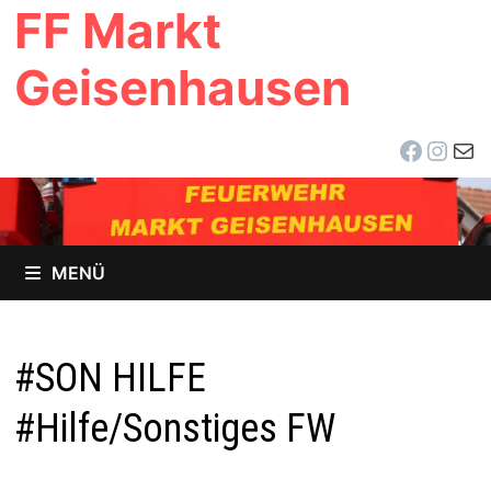
FF Markt
Zum
Inhalt
Geisenhausen
springen
Facebo
Inst
E-Ma
MENÜ
#SON HILFE
#Hilfe/Sonstiges FW