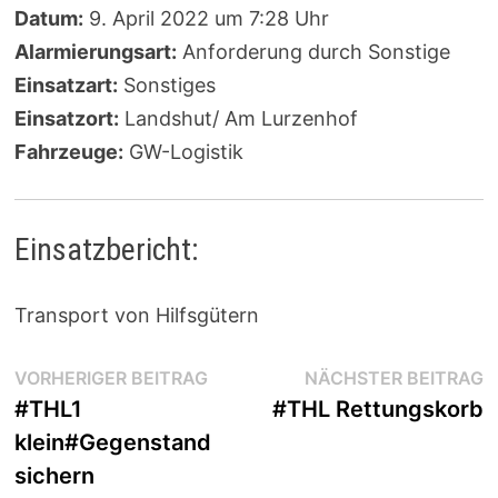
Datum:
9. April 2022 um 7:28 Uhr
Alarmierungsart:
Anforderung durch Sonstige
Einsatzart:
Sonstiges
Einsatzort:
Landshut/ Am Lurzenhof
Fahrzeuge:
GW-Logistik
Einsatzbericht:
Transport von Hilfsgütern
Beitragsnavigation
Vorheriger
N
VORHERIGER BEITRAG
NÄCHSTER BEITRAG
Beitrag:
B
#THL1
#THL Rettungskorb
klein#Gegenstand
sichern