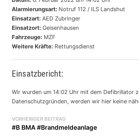
Alarmierungsart:
Notruf 112 / ILS Landshut
Einsatzart:
AED Zubringer
Einsatzort:
Geisenhausen
Fahrzeuge:
MZF
Weitere Kräfte:
Rettungsdienst
Einsatzbericht:
Wir wurden um 14:02 Uhr mit dem Defibrillator z
Datenschutzgründen, werden wir hier keine nähe
Beitragsnavigation
Vorheriger
VORHERIGER BEITRAG
Beitrag:
#B BMA #Brandmeldeanlage