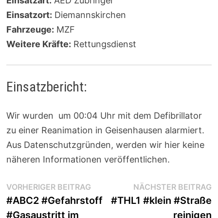
Einsatzart:
AED Zubringer
Einsatzort:
Diemannskirchen
Fahrzeuge:
MZF
Weitere Kräfte:
Rettungsdienst
Einsatzbericht:
Wir wurden um 00:04 Uhr mit dem Defibrillator
zu einer Reanimation in Geisenhausen alarmiert.
Aus Datenschutzgründen, werden wir hier keine
näheren Informationen veröffentlichen.
Beitragsnavigation
Vorheriger
N
VORHERIGER BEITRAG
NÄCHSTER BEITRAG
Beitrag:
B
#ABC2 #Gefahrstoff
#THL1 #klein #Straße
#Gasaustritt im
reinigen