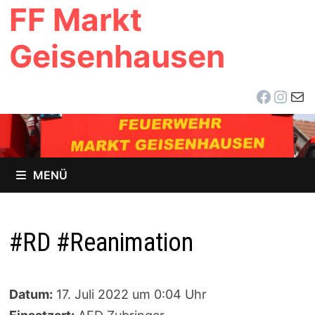
FF Markt
Zum
Inhalt
Geisenhausen
springen
Facebo
Inst
E-Ma
MENÜ
#RD #Reanimation
Datum:
17. Juli 2022 um 0:04 Uhr