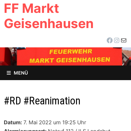
FF Markt
Zum
Inhalt
Geisenhausen
springen
Facebo
Inst
E-Ma
MENÜ
#RD #Reanimation
Datum:
7. Mai 2022 um 19:25 Uhr