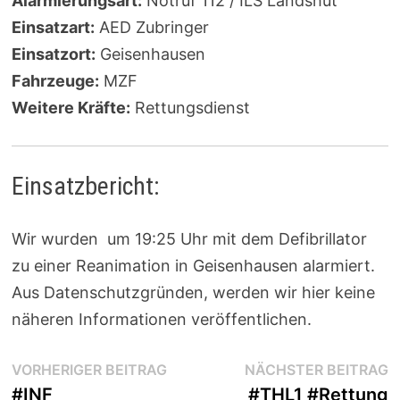
Alarmierungsart:
Notruf 112 / ILS Landshut
Einsatzart:
AED Zubringer
Einsatzort:
Geisenhausen
Fahrzeuge:
MZF
Weitere Kräfte:
Rettungsdienst
Einsatzbericht:
Wir wurden um 19:25 Uhr mit dem Defibrillator
zu einer Reanimation in Geisenhausen alarmiert.
Aus Datenschutzgründen, werden wir hier keine
näheren Informationen veröffentlichen.
Beitragsnavigation
Vorheriger
N
VORHERIGER BEITRAG
NÄCHSTER BEITRAG
Beitrag:
B
#INF
#THL1 #Rettung