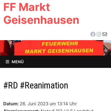
FF Markt
Zum
Inhalt
Geisenhausen
springen
Facebo
Inst
E-Ma
MENÜ
#RD #Reanimation
Datum:
26. Juni 2023 um 13:14 Uhr