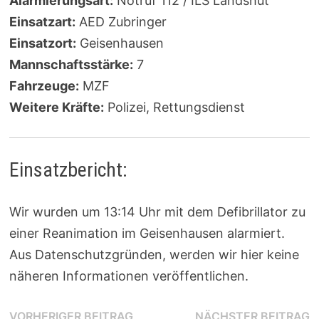
Alarmierungsart:
Notruf 112 / ILS Landshut
Einsatzart:
AED Zubringer
Einsatzort:
Geisenhausen
Mannschaftsstärke:
7
Fahrzeuge:
MZF
Weitere Kräfte:
Polizei, Rettungsdienst
Einsatzbericht:
Wir wurden um 13:14 Uhr mit dem Defibrillator zu
einer Reanimation im Geisenhausen alarmiert.
Aus Datenschutzgründen, werden wir hier keine
näheren Informationen veröffentlichen.
Vorheriger
N
VORHERIGER BEITRAG
NÄCHSTER BEITRAG