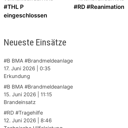
Beitragsnavigation
Beitrag:
B
#THL P
#RD #Reanimation
eingeschlossen
Neueste Einsätze
#B BMA #Brandmeldeanlage
17. Juni 2026
|
0:35
Erkundung
#B BMA #Brandmeldeanlage
15. Juni 2026
|
11:15
Brandeinsatz
#RD #Tragehilfe
12. Juni 2026
|
8:46