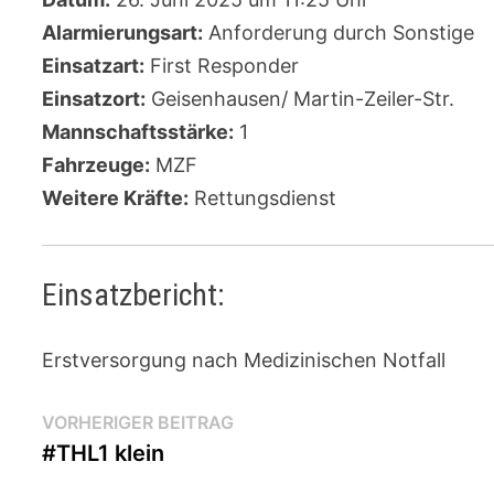
Alarmierungsart:
Anforderung durch Sonstige
Einsatzart:
First Responder
Einsatzort:
Geisenhausen/ Martin-Zeiler-Str.
Mannschaftsstärke:
1
Fahrzeuge:
MZF
Weitere Kräfte:
Rettungsdienst
Einsatzbericht:
Erstversorgung nach Medizinischen Notfall
Beitragsnavigation
Vorheriger
VORHERIGER BEITRAG
Beitrag:
#THL1 klein