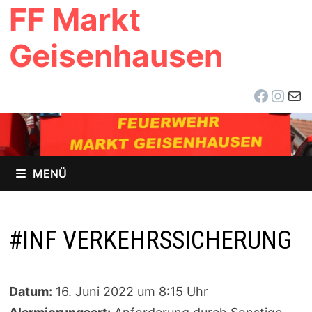
FF Markt
Zum
Inhalt
Geisenhausen
springen
Facebo
Inst
E-Ma
MENÜ
#INF VERKEHRSSICHERUNG
Datum:
16. Juni 2022 um 8:15 Uhr