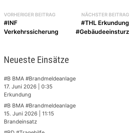
Beitragsnavigation
Vorheriger
N
VORHERIGER BEITRAG
NÄCHSTER BEITRAG
Beitrag:
B
#INF
#THL Erkundung
Verkehrssicherung
#Gebäudeeinsturz
Neueste Einsätze
#B BMA #Brandmeldeanlage
17. Juni 2026
|
0:35
Erkundung
#B BMA #Brandmeldeanlage
15. Juni 2026
|
11:15
Brandeinsatz
#RD #Tragehilfe