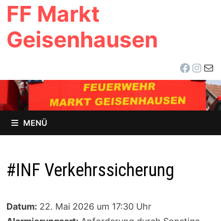
FF Markt
Zum
Inhalt
Geisenhausen
springen
Facebo
Inst
E-Ma
MENÜ
#INF Verkehrssicherung
Datum:
22. Mai 2026 um 17:30 Uhr