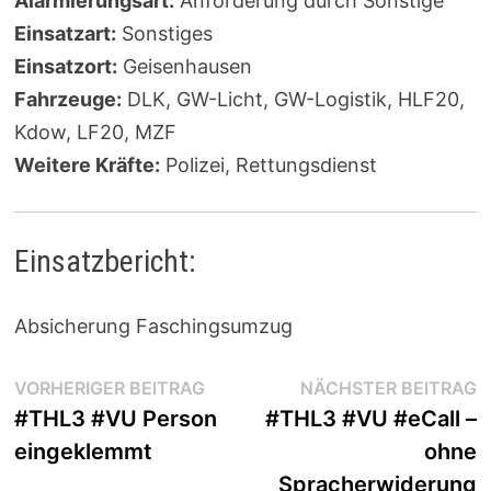
Alarmierungsart:
Anforderung durch Sonstige
Einsatzart:
Sonstiges
Einsatzort:
Geisenhausen
Fahrzeuge:
DLK, GW-Licht, GW-Logistik, HLF20,
Kdow, LF20, MZF
Weitere Kräfte:
Polizei, Rettungsdienst
Einsatzbericht:
Absicherung Faschingsumzug
Beitragsnavigation
Vorheriger
N
VORHERIGER BEITRAG
NÄCHSTER BEITRAG
Beitrag:
B
#THL3 #VU Person
#THL3 #VU #eCall –
eingeklemmt
ohne
Spracherwiderung