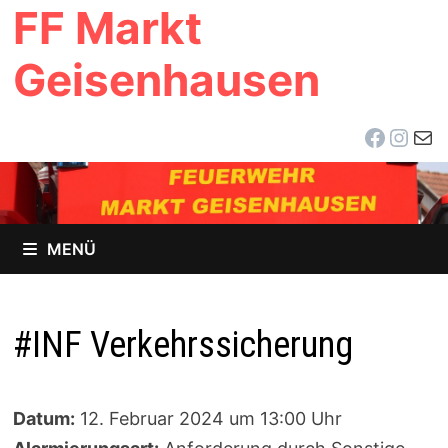
FF Markt
Zum
Inhalt
Geisenhausen
springen
Facebo
Inst
E-Ma
MENÜ
#INF Verkehrssicherung
Datum:
12. Februar 2024 um 13:00 Uhr