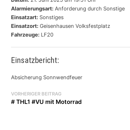
Alarmierungsart:
Anforderung durch Sonstige
Einsatzart:
Sonstiges
Einsatzort:
Geisenhausen Volksfestplatz
Fahrzeuge:
LF20
Einsatzbericht:
Absicherung Sonnwendfeuer
Beitragsnavigation
Vorheriger
VORHERIGER BEITRAG
Beitrag:
# THL1 #VU mit Motorrad