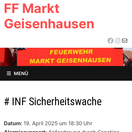
FF Markt
Zum
Inhalt
Geisenhausen
springen
Facebo
Inst
E-Ma
MENÜ
# INF Sicherheitswache
Datum:
19. April 2025 um 18:30 Uhr