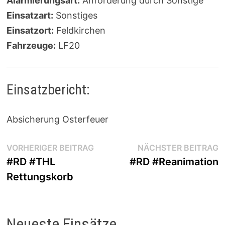
Alarmierungsart:
Anforderung durch Sonstige
Einsatzart:
Sonstiges
Einsatzort:
Feldkirchen
Fahrzeuge:
LF20
Einsatzbericht:
Absicherung Osterfeuer
Beitragsnavigation
Vorheriger
N
VORHERIGER BEITRAG
NÄCHSTER BEITRAG
Beitrag:
B
#RD #THL
#RD #Reanimation
Rettungskorb
Neueste Einsätze