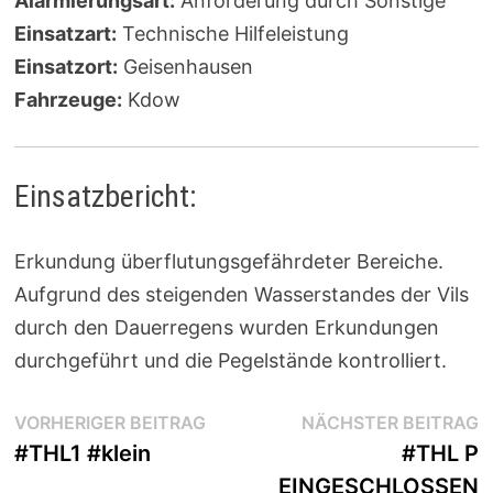
Alarmierungsart:
Anforderung durch Sonstige
Einsatzart:
Technische Hilfeleistung
Einsatzort:
Geisenhausen
Fahrzeuge:
Kdow
Einsatzbericht:
Erkundung überflutungsgefährdeter Bereiche.
Aufgrund des steigenden Wasserstandes der Vils
durch den Dauerregens wurden Erkundungen
durchgeführt und die Pegelstände kontrolliert.
Beitragsnavigation
Vorheriger
N
VORHERIGER BEITRAG
NÄCHSTER BEITRAG
Beitrag:
B
#THL1 #klein
#THL P
EINGESCHLOSSEN