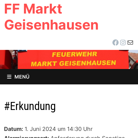
FF Markt
Zum
Inhalt
Geisenhausen
springen
Facebo
Inst
E-Ma
MENÜ
#Erkundung
Datum:
1. Juni 2024 um 14:30 Uhr