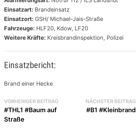
Alarmierungsart:
Notruf 112 / ILS Landshut
Einsatzart:
Brandeinsatz
Einsatzort:
GSH/ Michael-Jais-Straße
Fahrzeuge:
HLF20, Kdow, LF20
Weitere Kräfte:
Kreisbrandinspektion, Polizei
Einsatzbericht:
Brand einer Hecke
Beitragsnavigation
Vorheriger
N
VORHERIGER BEITRAG
NÄCHSTER BEITRAG
Beitrag:
B
#THL1 #Baum auf
#B1 #Kleinbrand
Straße