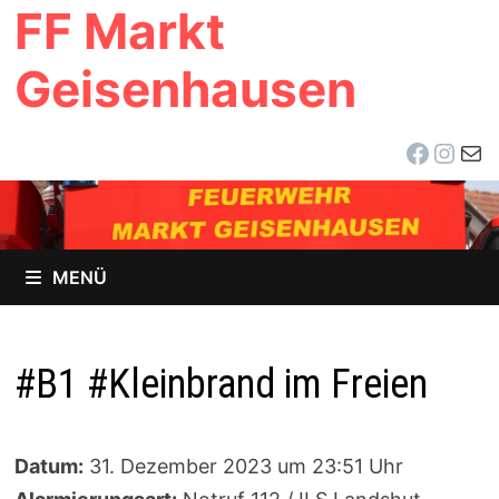
FF Markt
Zum
Inhalt
Geisenhausen
springen
Facebo
Inst
E-Ma
MENÜ
#B1 #Kleinbrand im Freien
Datum:
31. Dezember 2023 um 23:51 Uhr