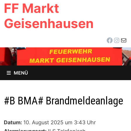
FF Markt
Zum
Inhalt
Geisenhausen
springen
Facebo
Inst
E-Ma
MENÜ
#B BMA# Brandmeldeanlage
Datum:
10. August 2025 um 3:43 Uhr