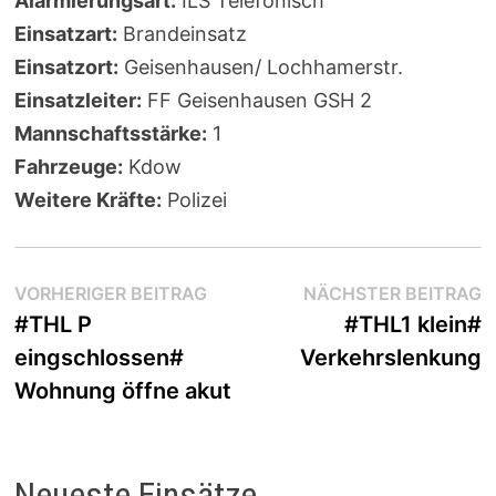
Alarmierungsart:
ILS Telefonisch
Einsatzart:
Brandeinsatz
Einsatzort:
Geisenhausen/ Lochhamerstr.
Einsatzleiter:
FF Geisenhausen GSH 2
Mannschaftsstärke:
1
Fahrzeuge:
Kdow
Weitere Kräfte:
Polizei
Beitragsnavigation
Vorheriger
N
VORHERIGER BEITRAG
NÄCHSTER BEITRAG
Beitrag:
B
#THL P
#THL1 klein#
eingschlossen#
Verkehrslenkung
Wohnung öffne akut
Neueste Einsätze