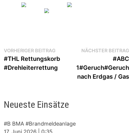
Beitragsnavigation
Vorheriger
N
VORHERIGER BEITRAG
NÄCHSTER BEITRAG
Beitrag:
B
#THL Rettungskorb
#ABC
#Drehleiterrettung
1#Geruch#Geruch
nach Erdgas / Gas
Neueste Einsätze
#B BMA #Brandmeldeanlage
17. Juni 2026
|
0:35