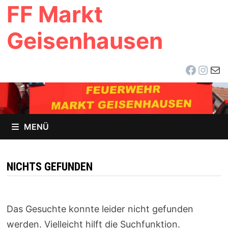
FF Markt
Zum
Inhalt
Geisenhausen
springen
Facebo
Inst
E-Ma
MENÜ
NICHTS GEFUNDEN
Das Gesuchte konnte leider nicht gefunden
werden. Vielleicht hilft die Suchfunktion.