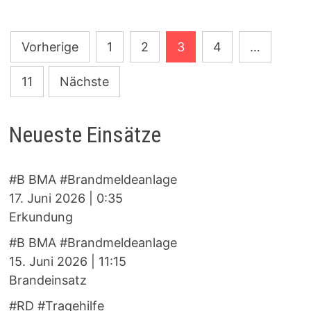
Seitennummerierung
Vorherige
1
2
3
4
…
der
11
Nächste
Beiträge
Neueste Einsätze
#B BMA #Brandmeldeanlage
17. Juni 2026
|
0:35
Erkundung
#B BMA #Brandmeldeanlage
15. Juni 2026
|
11:15
Brandeinsatz
#RD #Tragehilfe