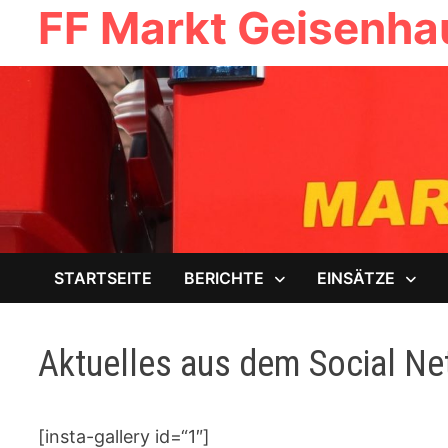
FF Markt Geisenh
Zum
Inhalt
springen
STARTSEITE
BERICHTE
EINSÄTZE
Aktuelles aus dem Social N
[insta-gallery id=“1″]