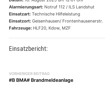
Alarmierungsart:
Notruf 112 / ILS Landshut
Einsatzart:
Technische Hilfeleistung
Einsatzort:
Geisenhausen/ Frontenhausenerstr.
Fahrzeuge:
HLF20, Kdow, MZF
Einsatzbericht:
Beitragsnavigation
Vorheriger
VORHERIGER BEITRAG
Beitrag:
#B BMA# Brandmeldeanlage