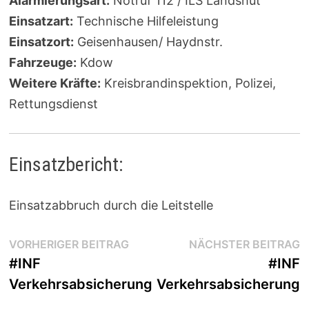
Alarmierungsart:
Notruf 112 / ILS Landshut
Einsatzart:
Technische Hilfeleistung
Einsatzort:
Geisenhausen/ Haydnstr.
Fahrzeuge:
Kdow
Weitere Kräfte:
Kreisbrandinspektion, Polizei,
Rettungsdienst
Einsatzbericht:
Einsatzabbruch durch die Leitstelle
Beitragsnavigation
Vorheriger
N
VORHERIGER BEITRAG
NÄCHSTER BEITRAG
Beitrag:
B
#INF
#INF
Verkehrsabsicherung
Verkehrsabsicherung