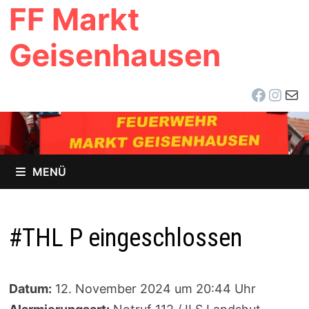
FF Markt
Zum
Inhalt
Geisenhausen
springen
Facebo
Inst
E-Ma
MENÜ
#THL P eingeschlossen
Datum:
12. November 2024 um 20:44 Uhr