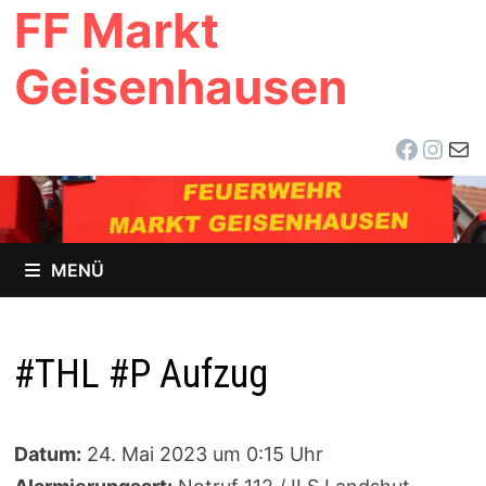
FF Markt
Zum
Inhalt
Geisenhausen
springen
Facebo
Inst
E-Ma
MENÜ
#THL #P Aufzug
Datum:
24. Mai 2023 um 0:15 Uhr