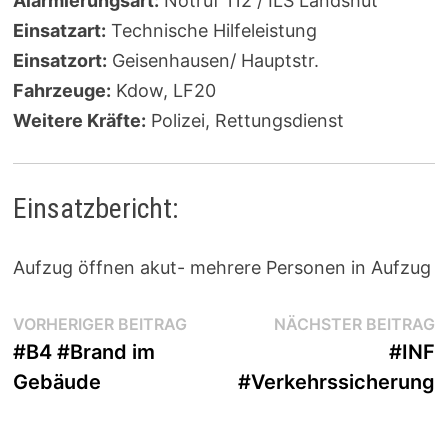
Alarmierungsart:
Notruf 112 / ILS Landshut
Einsatzart:
Technische Hilfeleistung
Einsatzort:
Geisenhausen/ Hauptstr.
Fahrzeuge:
Kdow, LF20
Weitere Kräfte:
Polizei, Rettungsdienst
Einsatzbericht:
Aufzug öffnen akut- mehrere Personen in Aufzug
Beitragsnavigation
Vorheriger
N
VORHERIGER BEITRAG
NÄCHSTER BEITRAG
Beitrag:
B
#B4 #Brand im
#INF
Gebäude
#Verkehrssicherung