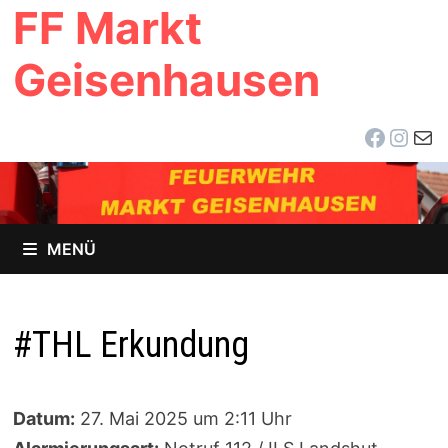
FF Markt
Zum
Inhalt
Geisenhausen
springen
Facebo
Inst
E-Ma
MENÜ
#THL Erkundung
Datum:
27. Mai 2025 um 2:11 Uhr