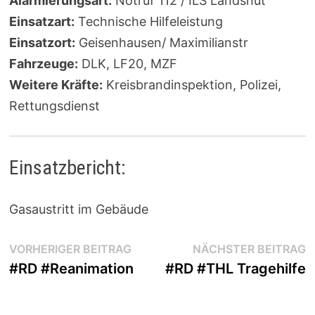
Alarmierungsart:
Notruf 112 / ILS Landshut
Einsatzart:
Technische Hilfeleistung
Einsatzort:
Geisenhausen/ Maximilianstr
Fahrzeuge:
DLK, LF20, MZF
Weitere Kräfte:
Kreisbrandinspektion, Polizei,
Rettungsdienst
Einsatzbericht:
Gasaustritt im Gebäude
Beitragsnavigation
Vorheriger
N
VORHERIGER BEITRAG
NÄCHSTER BEITRAG
Beitrag:
B
#RD #Reanimation
#RD #THL Tragehilfe