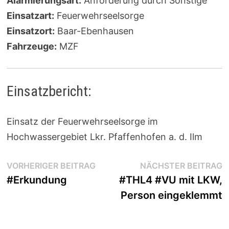
Alarmierungsart:
Anforderung durch Sonstige
Einsatzart:
Feuerwehrseelsorge
Einsatzort:
Baar-Ebenhausen
Fahrzeuge:
MZF
Einsatzbericht:
Einsatz der Feuerwehrseelsorge im
Hochwassergebiet Lkr. Pfaffenhofen a. d. Ilm
Beitragsnavigation
Vorheriger
N
VORHERIGER BEITRAG
NÄCHSTER BEITRAG
Beitrag:
B
#Erkundung
#THL4 #VU mit LKW,
Person eingeklemmt