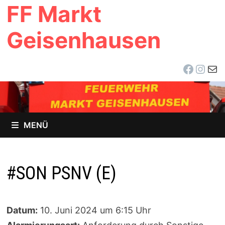
FF Markt
Zum
Inhalt
Geisenhausen
springen
Facebo
Inst
E-Ma
MENÜ
#SON PSNV (E)
Datum:
10. Juni 2024 um 6:15 Uhr