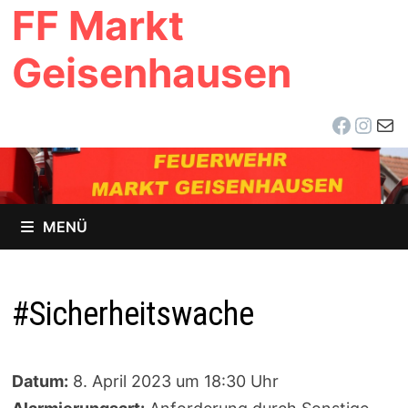
FF Markt
Zum
Inhalt
Geisenhausen
springen
Facebo
Inst
E-Ma
MENÜ
#Sicherheitswache
Datum:
8. April 2023 um 18:30 Uhr