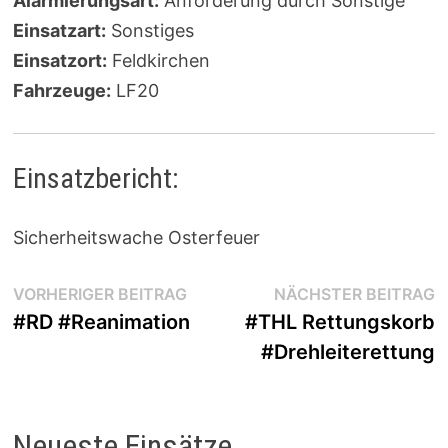
Alarmierungsart:
Anforderung durch Sonstige
Einsatzart:
Sonstiges
Einsatzort:
Feldkirchen
Fahrzeuge:
LF20
Einsatzbericht:
Sicherheitswache Osterfeuer
Beitragsnavigation
Vorheriger
N
VORHERIGER BEITRAG
NÄCHSTER BEITRAG
Beitrag:
B
#RD #Reanimation
#THL Rettungskorb
#Drehleiterettung
Neueste Einsätze