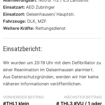
Alarmierungsart:
Notruf 112 / ILS Landshut
Einsatzart:
AED Zubringer
Einsatzort:
Geisenhausen/ Hauptstr.
Fahrzeuge:
DLK, MZF
Weitere Kräfte:
Rettungsdienst
Einsatzbericht:
Wir wurden um 20:19 Uhr mit dem Defibrillator zu
einer Reanimation im Geisenhausen alarmiert.
Aus Datenschutzgründen, werden wir hier keine
näheren Informationen veröffentlichen.
Beitragsnavigation
Vorheriger
N
VORHERIGER BEITRAG
NÄCHSTER BEITRAG
Beitrag:
B
#THL1 klein
# THL3 #VU / 1 oder