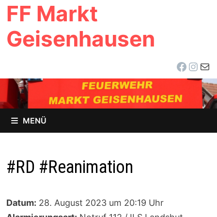
FF Markt
Zum
Inhalt
Geisenhausen
springen
Facebo
Inst
E-Ma
MENÜ
#RD #Reanimation
Datum:
28. August 2023 um 20:19 Uhr