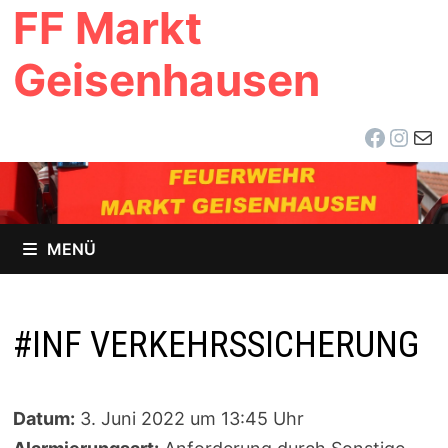
FF Markt
Zum
Inhalt
Geisenhausen
springen
Facebo
Inst
E-Ma
MENÜ
#INF VERKEHRSSICHERUNG
Datum:
3. Juni 2022 um 13:45 Uhr