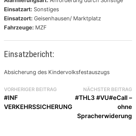
Alarmierungsart:
Anforderung durch Sonstige
Einsatzart:
Sonstiges
Einsatzort:
Geisenhausen/ Marktplatz
Fahrzeuge:
MZF
Einsatzbericht:
Absicherung des Kindervolksfestauszugs
Beitragsnavigation
Vorheriger
N
VORHERIGER BEITRAG
NÄCHSTER BEITRAG
Beitrag:
B
#INF
#THL3 #VU#eCall –
VERKEHRSSICHERUNG
ohne
Spracherwiderung