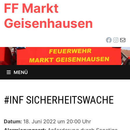
FF Markt
Zum
Inhalt
Geisenhausen
springen
Facebo
Inst
E-Ma
MENÜ
#INF SICHERHEITSWACHE
Datum:
18. Juni 2022 um 20:00 Uhr