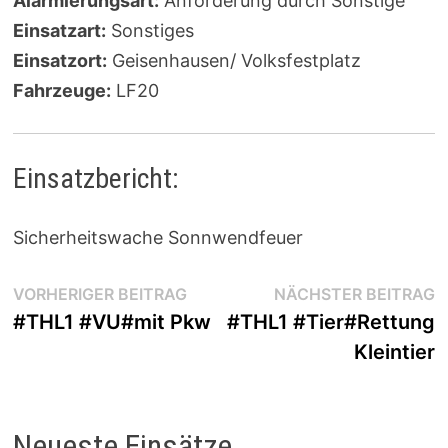
Alarmierungsart:
Anforderung durch Sonstige
Einsatzart:
Sonstiges
Einsatzort:
Geisenhausen/ Volksfestplatz
Fahrzeuge:
LF20
Einsatzbericht:
Sicherheitswache Sonnwendfeuer
Beitragsnavigation
Vorheriger
N
VORHERIGER BEITRAG
NÄCHSTER BEITRAG
Beitrag:
B
#THL1 #VU#mit Pkw
#THL1 #Tier#Rettung
Kleintier
Neueste Einsätze