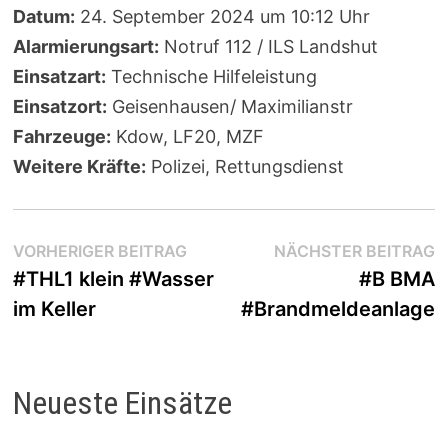
Datum:
24. September 2024 um 10:12 Uhr
Alarmierungsart:
Notruf 112 / ILS Landshut
Einsatzart:
Technische Hilfeleistung
Einsatzort:
Geisenhausen/ Maximilianstr
Fahrzeuge:
Kdow, LF20, MZF
Weitere Kräfte:
Polizei, Rettungsdienst
Beitragsnavigation
Vorheriger
N
VORHERIGER BEITRAG
NÄCHSTER BEITRAG
Beitrag:
B
#THL1 klein #Wasser
#B BMA
im Keller
#Brandmeldeanlage
Neueste Einsätze