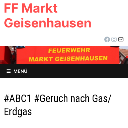
FF Markt
Zum
Inhalt
Geisenhausen
springen
Facebo
Inst
E-Ma
MENÜ
#ABC1 #Geruch nach Gas/
Erdgas