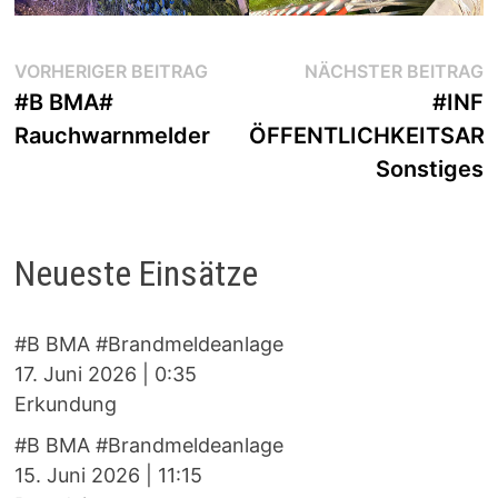
Beitragsnavigation
Vorheriger
N
VORHERIGER BEITRAG
NÄCHSTER BEITRAG
Beitrag:
B
#B BMA#
#INF
Rauchwarnmelder
ÖFFENTLICHKEITSARB
Sonstiges
Neueste Einsätze
#B BMA #Brandmeldeanlage
17. Juni 2026
|
0:35
Erkundung
#B BMA #Brandmeldeanlage
15. Juni 2026
|
11:15