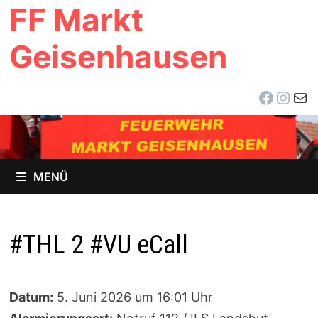
FF Markt
Zum
Inhalt
Geisenhausen
springen
Facebo
Inst
E-Ma
MENÜ
#THL 2 #VU eCall
Datum:
5. Juni 2026 um 16:01 Uhr