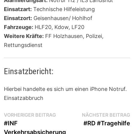
Alarmierungsart:
Notruf 112 / ILS Landshut
Einsatzart:
Technische Hilfeleistung
Einsatzort:
Geisenhausen/ Hohlhof
Fahrzeuge:
HLF20, Kdow, LF20
Weitere Kräfte:
FF Holzhausen, Polizei,
Rettungsdienst
Einsatzbericht:
Hierbei handelte es sich um einen iPhone Notruf.
Einsatzabbruch
Beitragsnavigation
Vorheriger
N
VORHERIGER BEITRAG
NÄCHSTER BEITRAG
Beitrag:
B
#INF
#RD #Tragehilfe
Verkehrsabsicherung