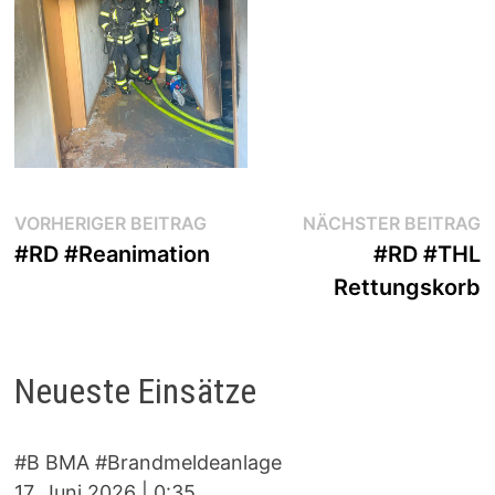
Beitragsnavigation
Vorheriger
N
VORHERIGER BEITRAG
NÄCHSTER BEITRAG
Beitrag:
B
#RD #Reanimation
#RD #THL
Rettungskorb
Neueste Einsätze
#B BMA #Brandmeldeanlage
17. Juni 2026
|
0:35