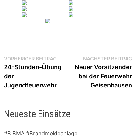
Beitragsnavigation
Vorheriger
N
VORHERIGER BEITRAG
NÄCHSTER BEITRAG
Beitrag:
B
24-Stunden-Übung
Neuer Vorsitzender
der
bei der Feuerwehr
Jugendfeuerwehr
Geisenhausen
Neueste Einsätze
#B BMA #Brandmeldeanlage